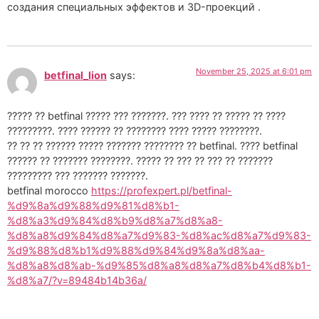
создания специальных эффектов и 3D-проекций .
November 25, 2025 at 6:01 pm
betfinal_lion
says:
????? ?? betfinal ????? ??? ???????. ??? ???? ?? ????? ?? ????
?????????. ???? ?????? ?? ???????? ???? ????? ????????.
?? ?? ?? ?????? ????? ??????? ???????? ?? betfinal. ???? betfinal
?????? ?? ??????? ????????. ????? ?? ??? ?? ??? ?? ???????
????????? ??? ??????? ???????.
betfinal morocco
https://profexpert.pl/betfinal-
%d9%8a%d9%88%d9%81%d8%b1-
%d8%a3%d9%84%d8%b9%d8%a7%d8%a8-
%d8%a8%d9%84%d8%a7%d9%83-%d8%ac%d8%a7%d9%83-
%d9%88%d8%b1%d9%88%d9%84%d9%8a%d8%aa-
%d8%a8%d8%ab-%d9%85%d8%a8%d8%a7%d8%b4%d8%b1-
%d8%a7/?v=89484b14b36a/