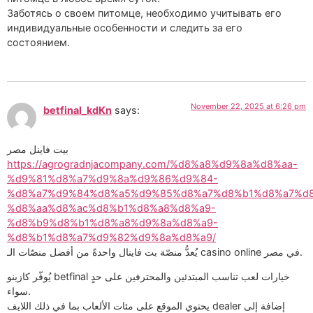
Заботясь о своем питомце, необходимо учитывать его
индивидуальные особенности и следить за его
состоянием.
November 22, 2025 at 6:26 pm
betfinal_kdKn
says:
بيت فاينل مصر
https://agrogradnjacompany.com/%d8%a8%d9%8a%d8%aa-
%d9%81%d8%a7%d9%8a%d9%86%d9%84-
%d8%a7%d9%84%d8%a5%d9%85%d8%a7%d8%b1%d8%a7%d8
%d8%aa%d8%ac%d8%b1%d8%a8%d8%a9-
%d8%b9%d8%b1%d8%a8%d9%8a%d8%a9-
%d8%b1%d8%a7%d9%82%d9%8a%d8%a9/
يُعدُّ منصّة بت فاينال واحدةً من أفضل منصّات الـ casino online في مصر.
يُوفّر كازينو betfinal خيارات لعب تناسب المبتدئين والمحترفين على حدٍ
سواء.
يحتوي الموقع على مئات الألعاب بما في ذلك اللايف dealer إضافة إلى