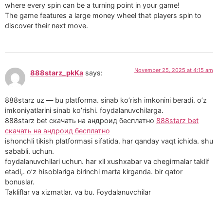
where every spin can be a turning point in your game!
The game features a large money wheel that players spin to
discover their next move.
November 25, 2025 at 4:15 am
888starz_pkKa
says:
888starz uz — bu platforma. sinab ko’rish imkonini beradi. o’z
imkoniyatlarini sinab ko’rishi. foydalanuvchilarga.
888starz bet скачать на андроид бесплатно
888starz bet
скачать на андроид бесплатно
ishonchli tikish platformasi sifatida. har qanday vaqt ichida. shu
sababli. uchun.
foydalanuvchilari uchun. har xil xushxabar va chegirmalar taklif
etadi,. o’z hisoblariga birinchi marta kirganda. bir qator
bonuslar.
Takliflar va xizmatlar. va bu. Foydalanuvchilar