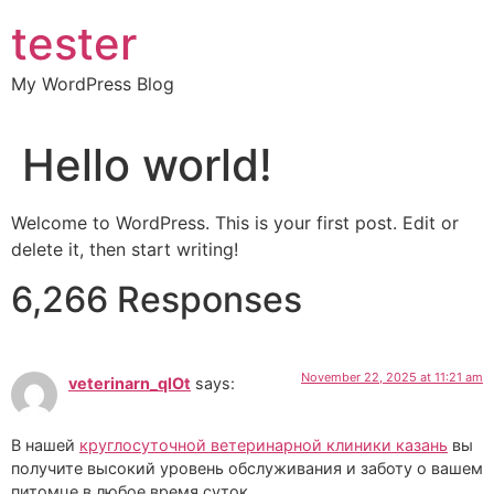
Skip
tester
to
content
My WordPress Blog
Hello world!
Welcome to WordPress. This is your first post. Edit or
delete it, then start writing!
6,266 Responses
November 22, 2025 at 11:21 am
veterinarn_qlOt
says:
В нашей
круглосуточной ветеринарной клиники казань
вы
получите высокий уровень обслуживания и заботу о вашем
питомце в любое время суток.