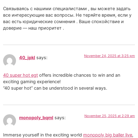
Связываясь с нашими специалистами , вы можете задать
все интересующие вас вопросы. Не теряйте время, если у
вас есть юридические сомнения . Ваше спокойствие и
доверие — наш приоритет .
November 24, 2025 at 3:25 pm
40_jpkl
says:
40 super hot egt
offers incredible chances to win and an
exciting gaming experience!
“40 super hot” can be understood in several ways.
November 25, 2025 at 2:29 am
monopoly_bqml
says:
Immerse yourself in the exciting world
monopoly big baller live
,